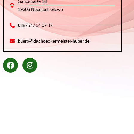
Sandstraße 1d
19306 Neustadt-Glewe
038757 / 54 97 47
buero@dachdeckermeister-huber.de