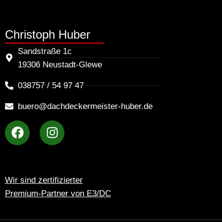
Christoph Huber
Sandstraße 1c
19306 Neustadt-Glewe
038757 / 54 97 47
buero@dachdeckermeister-huber.de
Wir sind zertifizierter
Premium-Partner von E3/DC