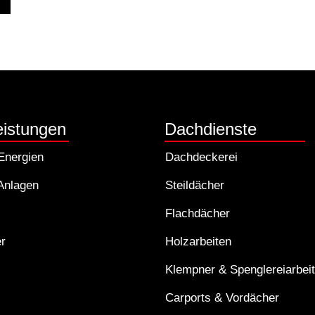
eistungen
Dachdienste
Energien
Dachdeckerei
 Anlagen
Steildächer
Flachdächer
r
Holzarbeiten
Klempner & Spenglereiarbei
Carports & Vordächer