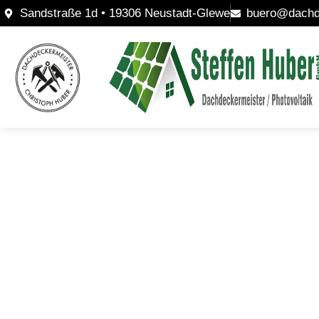
Sandstraße 1d • 19306 Neustadt-Glewe
buero@dachde
PV