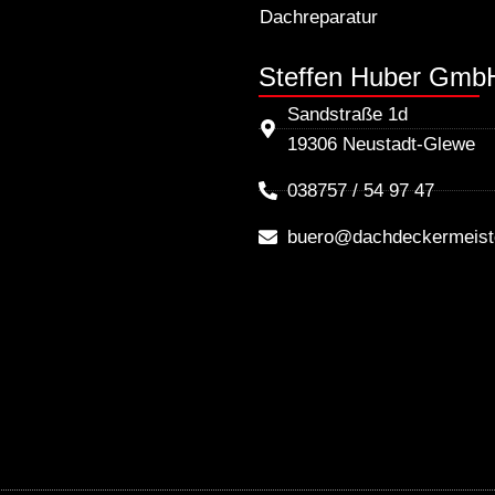
Dachreparatur
Steffen Huber Gmb
Sandstraße 1d
19306 Neustadt-Glewe
038757 / 54 97 47
buero@dachdeckermeiste