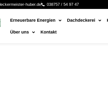
ckermeister-huber.de
038757 / 54 97 47
Erneuerbare Energien
Dachdeckerei
Über uns
Kontakt
 Anlage in War