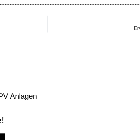
Er
PV Anlagen
!